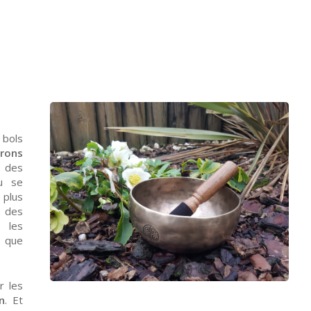
 bols
rons
t des
 se
 plus
 des
, les
que
r les
n
. Et