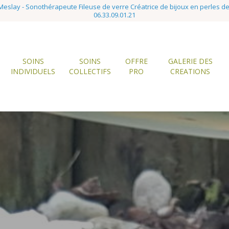
eslay - Sonothérapeute Fileuse de verre Créatrice de bijoux en perles d
06.33.09.01.21
SOINS
SOINS
OFFRE
GALERIE DES
INDIVIDUELS
COLLECTIFS
PRO
CREATIONS