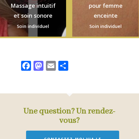
Massage intuitif
pour femme
et soin sonore
enceinte
Soin individuel
Soin individuel
Facebook
Mastodon
Email
Partager
Une question? Un rendez-
vous?