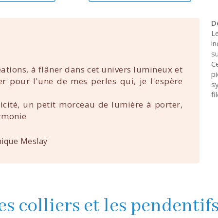
D
L
in
s
C
éations, à flâner dans cet univers lumineux et
p
uer pour l'une de mes perles qui, je l'espère
s
fi
nicité, un petit morceau de lumière à porter,
rmonie
ique Meslay
es colliers et les pendentif