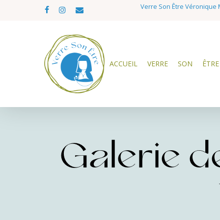
Skip
Verre Son Être Véronique M
facebook
instagram
email
to
main
content
ACCUEIL
VERRE
SON
ÊTRE
Galerie de