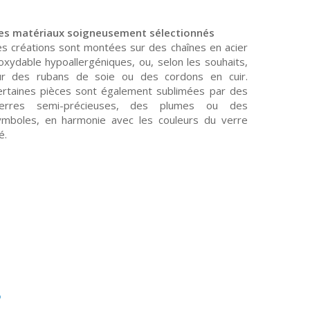
es matériaux soigneusement sélectionnés
es créations sont montées sur des chaînes en acier
oxydable hypoallergéniques, ou, selon les souhaits,
ur des rubans de soie ou des cordons en cuir.
ertaines pièces sont également sublimées par des
ierres semi-précieuses, des plumes ou des
ymboles, en harmonie avec les couleurs du verre
lé.
s