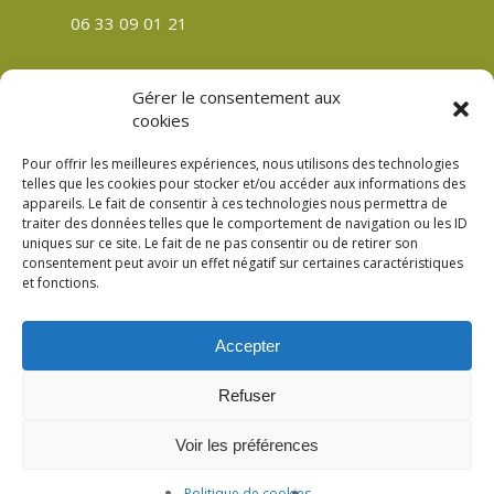
06 33 09 01 21
Gérer le consentement aux
cookies
CGV
Politique de confidentialité
Pour offrir les meilleures expériences, nous utilisons des technologies
telles que les cookies pour stocker et/ou accéder aux informations des
Mentions légales
appareils. Le fait de consentir à ces technologies nous permettra de
Plan du site
traiter des données telles que le comportement de navigation ou les ID
uniques sur ce site. Le fait de ne pas consentir ou de retirer son
Politique de cookies (UE)
consentement peut avoir un effet négatif sur certaines caractéristiques
et fonctions.
Accepter
Refuser
© 2026 Verre Son Être Véronique Meslay à
Fromentières Mayenne 53. Création
Voir les préférences
Compouce.com
Politique de cookies