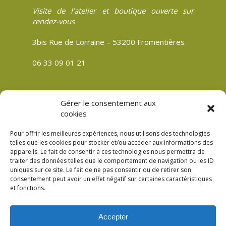
Visite de l’atelier et boutique ouverte sur
rendez-vous
3bis Rue de Lorraine – 53200 Fromentières
06 33 09 01 21
Gérer le consentement aux
CGV
cookies
Politique de confidentialité
Pour offrir les meilleures expériences, nous utilisons des technologies
Mentions légales
telles que les cookies pour stocker et/ou accéder aux informations des
appareils. Le fait de consentir à ces technologies nous permettra de
Plan du site
traiter des données telles que le comportement de navigation ou les ID
Politique de cookies (UE)
uniques sur ce site. Le fait de ne pas consentir ou de retirer son
consentement peut avoir un effet négatif sur certaines caractéristiques
et fonctions.
Accepter