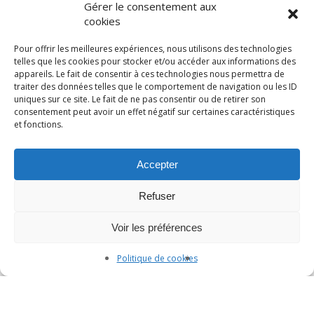
Gérer le consentement aux
La naissance de Verre Son Être
cookies
Les bienfaits du silence
Les symboles et intentions dans mes
Pour offrir les meilleures expériences, nous utilisons des technologies
telles que les cookies pour stocker et/ou accéder aux informations des
créations artisanales
appareils. Le fait de consentir à ces technologies nous permettra de
Pratique du pendule
traiter des données telles que le comportement de navigation ou les ID
uniques sur ce site. Le fait de ne pas consentir ou de retirer son
Passeuse d’âme
consentement peut avoir un effet négatif sur certaines caractéristiques
Boucles d’oreilles créoles
et fonctions.
La créativité
Gong
Accepter
Refuser
Catégories
Voir les préférences
Politique de cookies
Être
Sonothérapie
Verre