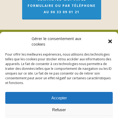
FORMULAIRE OU PAR TÉLÉPHONE
AU 06 33 09 01 21
Gérer le consentement aux
cookies
Véronique Meslay (EI)
Pour offrir les meilleures expériences, nous utilisons des technologies
telles que les cookies pour stocker et/ou accéder aux informations des
L’adresse pour les soins sur rendez-vous
appareils. Le fait de consentir à ces technologies nous permettra de
traiter des données telles que le comportement de navigation ou les ID
3bis Rue de Lorraine – 53200 Fromentières
uniques sur ce site. Le fait de ne pas consentir ou de retirer son
consentement peut avoir un effet négatif sur certaines caractéristiques
06 33 09 01 21
et fonctions.
Accepter
Refuser