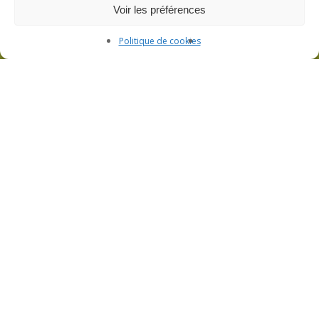
Voir les préférences
Politique de cookies
L’atelier de filage de verre et la boutique
Visite de l’atelier et boutique ouverte sur
rendez-vous
3bis Rue de Lorraine – 53200 Fromentières
06 33 09 01 21
CGV
Politique de confidentialité
Mentions légales
Plan du site
Politique de cookies (UE)