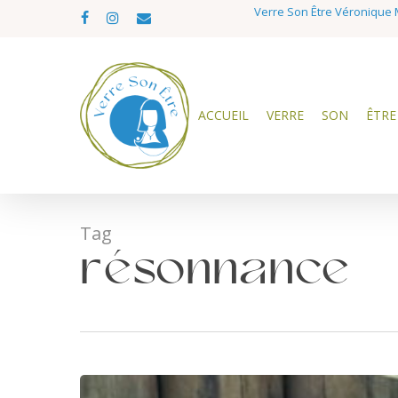
Skip
Verre Son Être Véronique M
facebook
instagram
email
to
main
content
ACCUEIL
VERRE
SON
ÊTRE
Tag
résonnance