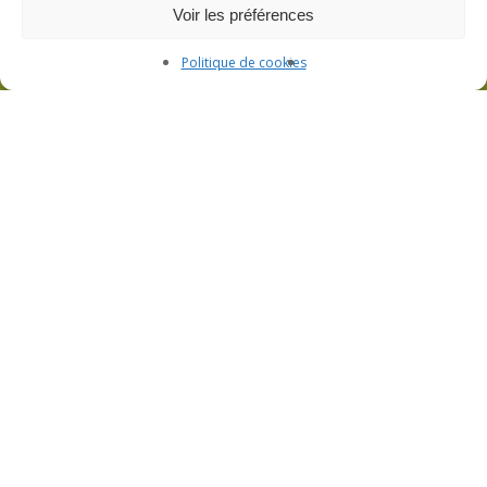
Voir les préférences
Politique de cookies
L’atelier de filage de verre et la boutique
Visite de l’atelier et boutique ouverte sur
rendez-vous
3bis Rue de Lorraine – 53200 Fromentières
06 33 09 01 21
CGV
Politique de confidentialité
Mentions légales
Plan du site
Politique de cookies (UE)