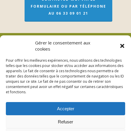
FORMULAIRE OU PAR TÉLÉPHONE
AU 06 33 09 01 21
Gérer le consentement aux
cookies
Véronique Meslay (EI)
Pour offrir les meilleures expériences, nous utilisons des technologies
telles que les cookies pour stocker et/ou accéder aux informations des
L’adresse pour les soins sur rendez-vous
appareils. Le fait de consentir à ces technologies nous permettra de
traiter des données telles que le comportement de navigation ou les ID
3bis Rue de Lorraine – 53200 Fromentières
uniques sur ce site. Le fait de ne pas consentir ou de retirer son
consentement peut avoir un effet négatif sur certaines caractéristiques
06 33 09 01 21
et fonctions.
Accepter
Refuser