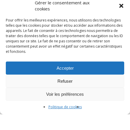
Gérer le consentement aux
La naissance de Verre Son Être
cookies
Les bienfaits du silence
Les symboles et intentions dans mes
Pour offrir les meilleures expériences, nous utilisons des technologies
telles que les cookies pour stocker et/ou accéder aux informations des
créations artisanales
appareils. Le fait de consentir à ces technologies nous permettra de
Pratique du pendule
traiter des données telles que le comportement de navigation ou les ID
uniques sur ce site. Le fait de ne pas consentir ou de retirer son
Passeuse d’âme
consentement peut avoir un effet négatif sur certaines caractéristiques
Boucles d’oreilles créoles
et fonctions.
La créativité
Gong
Accepter
Refuser
Catégories
Voir les préférences
Politique de cookies
Être
Sonothérapie
Verre