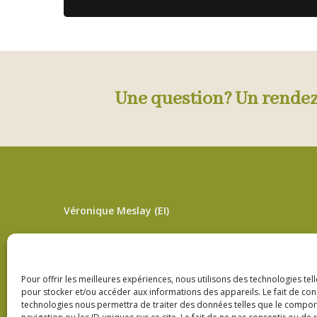
Une question? Un rende
Véronique Meslay (EI)
L’adresse pour les soins sur rendez-vous
3bis Rue de Lorraine – 53200 Fromentières
Pour offrir les meilleures expériences, nous utilisons des technologies tel
pour stocker et/ou accéder aux informations des appareils. Le fait de con
06 33 09 01 21
technologies nous permettra de traiter des données telles que le compo