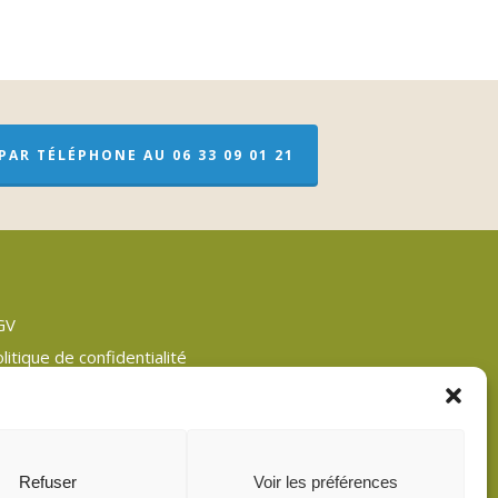
AR TÉLÉPHONE AU 06 33 09 01 21
GV
litique de confidentialité
entions légales
an du site
litique de cookies (UE)
Refuser
Voir les préférences