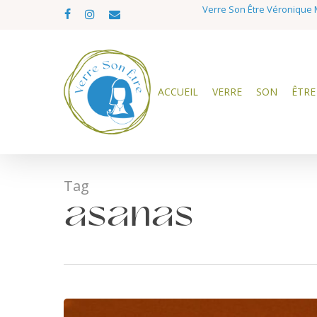
Skip
Verre Son Être Véronique M
facebook
instagram
email
to
main
content
ACCUEIL
VERRE
SON
ÊTRE
Tag
asanas