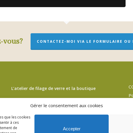
z-vous?
CONTACTEZ-MOI VIA LE FORMULAIRE OU P
C
L’atelier de filage de verre et la boutique
Po
Visite de l’atelier et boutique ouverte sur rendez-vous
M
Gérer le consentement aux cookies
Pl
3bis Rue de Lorraine – 53200 Fromentières
les que les cookies
Po
sentir à ces
06 33 09 01 21
rtement de
Accepter