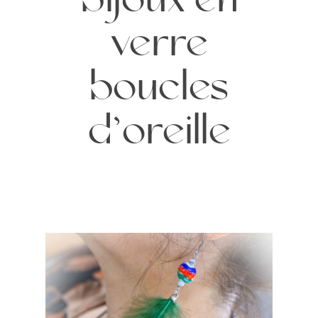
bijoux en
verre
boucles
d’oreille