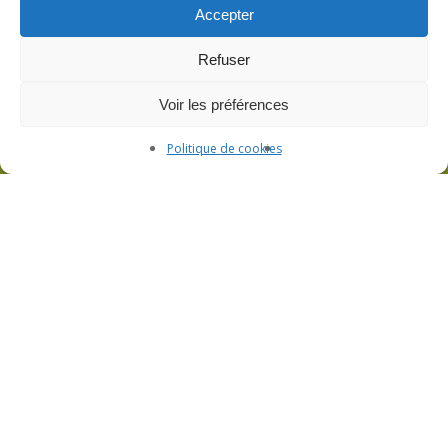
Accepter
Refuser
Voir les préférences
Politique de cookies
L’atelier de filage de verre et la boutique
Visite de l’atelier et boutique ouverte sur
rendez-vous
3bis Rue de Lorraine – 53200 Fromentières
06 33 09 01 21