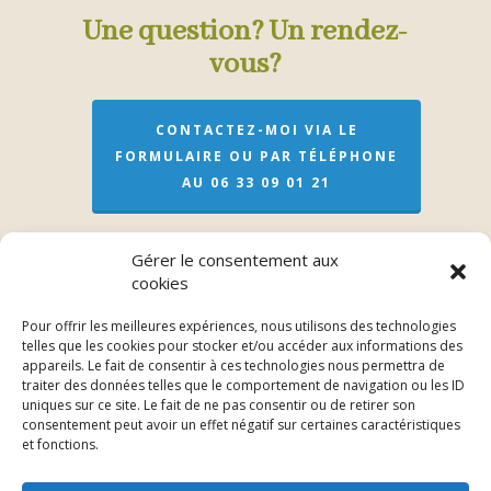
Une question? Un rendez-
vous?
CONTACTEZ-MOI VIA LE
FORMULAIRE OU PAR TÉLÉPHONE
AU 06 33 09 01 21
Gérer le consentement aux
cookies
Pour offrir les meilleures expériences, nous utilisons des technologies
Véronique Meslay (EI)
telles que les cookies pour stocker et/ou accéder aux informations des
appareils. Le fait de consentir à ces technologies nous permettra de
L’adresse pour les soins sur rendez-vous
traiter des données telles que le comportement de navigation ou les ID
uniques sur ce site. Le fait de ne pas consentir ou de retirer son
consentement peut avoir un effet négatif sur certaines caractéristiques
3bis Rue de Lorraine – 53200 Fromentières
et fonctions.
06 33 09 01 21