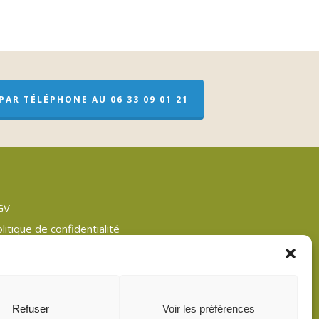
AR TÉLÉPHONE AU 06 33 09 01 21
GV
litique de confidentialité
entions légales
an du site
litique de cookies (UE)
Refuser
Voir les préférences