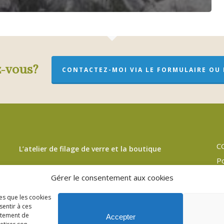
z-vous?
CONTACTEZ-MOI VIA LE FORMULAIRE OU P
C
L’atelier de filage de verre et la boutique
Po
Visite de l’atelier et boutique ouverte sur rendez-vous
M
Gérer le consentement aux cookies
Pl
3bis Rue de Lorraine – 53200 Fromentières
les que les cookies
Po
sentir à ces
06 33 09 01 21
rtement de
Accepter