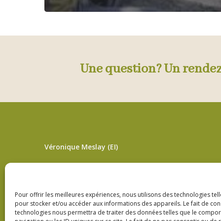
Une question? Un rende
Véronique Meslay (EI)
L’adresse pour les soins sur rendez-vous
3bis Rue de Lorraine – 53200 Fromentières
Pour offrir les meilleures expériences, nous utilisons des technologies tel
pour stocker et/ou accéder aux informations des appareils. Le fait de con
06 33 09 01 21
technologies nous permettra de traiter des données telles que le compo