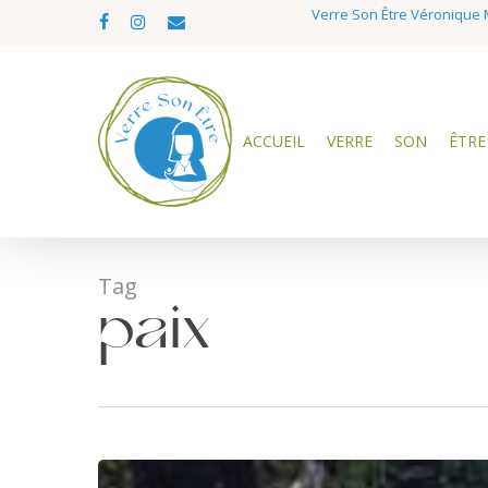
Skip
Verre Son Être Véronique M
facebook
instagram
email
to
main
content
ACCUEIL
VERRE
SON
ÊTRE
Tag
paix