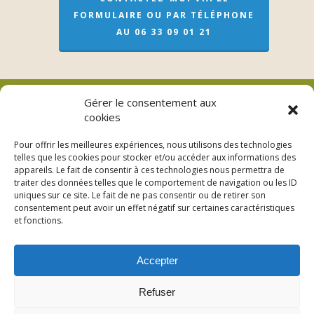
FORMULAIRE OU PAR TÉLÉPHONE
AU 06 33 09 01 21
Gérer le consentement aux
cookies
Véronique Meslay (EI)
Pour offrir les meilleures expériences, nous utilisons des technologies
telles que les cookies pour stocker et/ou accéder aux informations des
L’adresse pour les soins sur rendez-vous
appareils. Le fait de consentir à ces technologies nous permettra de
traiter des données telles que le comportement de navigation ou les ID
3bis Rue de Lorraine – 53200 Fromentières
uniques sur ce site. Le fait de ne pas consentir ou de retirer son
consentement peut avoir un effet négatif sur certaines caractéristiques
06 33 09 01 21
et fonctions.
Accepter
Refuser