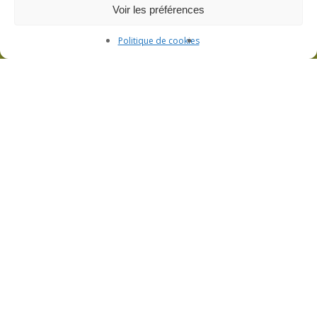
Voir les préférences
Politique de cookies
L’atelier de filage de verre et la boutique
Visite de l’atelier et boutique ouverte sur
rendez-vous
3bis Rue de Lorraine – 53200 Fromentières
06 33 09 01 21
CGV
Politique de confidentialité
Mentions légales
Plan du site
Politique de cookies (UE)