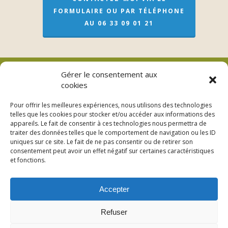
FORMULAIRE OU PAR TÉLÉPHONE
AU 06 33 09 01 21
Gérer le consentement aux
cookies
Véronique Meslay (EI)
Pour offrir les meilleures expériences, nous utilisons des technologies
telles que les cookies pour stocker et/ou accéder aux informations des
L’adresse pour les soins sur rendez-vous
appareils. Le fait de consentir à ces technologies nous permettra de
traiter des données telles que le comportement de navigation ou les ID
3bis Rue de Lorraine – 53200 Fromentières
uniques sur ce site. Le fait de ne pas consentir ou de retirer son
consentement peut avoir un effet négatif sur certaines caractéristiques
06 33 09 01 21
et fonctions.
Accepter
Refuser