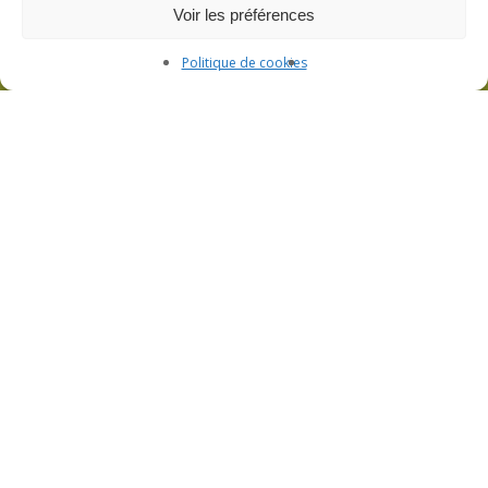
Voir les préférences
Politique de cookies
L’atelier de filage de verre et la boutique
Visite de l’atelier et boutique ouverte sur
rendez-vous
3bis Rue de Lorraine – 53200 Fromentières
06 33 09 01 21
CGV
Politique de confidentialité
Mentions légales
Plan du site
Politique de cookies (UE)