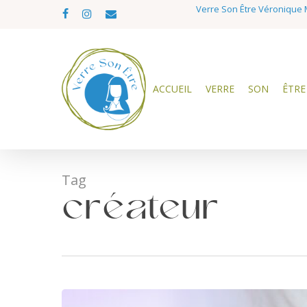
Skip
Verre Son Être Véronique M
facebook
instagram
email
to
main
content
ACCUEIL
VERRE
SON
ÊTRE
Tag
créateur