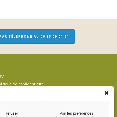
AR TÉLÉPHONE AU 06 33 09 01 21
GV
litique de confidentialité
entions légales
an du site
litique de cookies (UE)
Refuser
Voir les préférences