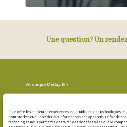
Une question? Un rende
Véronique Meslay (EI)
L’adresse pour les soins sur rendez-vous
3bis Rue de Lorraine – 53200 Fromentières
Pour offrir les meilleures expériences, nous utilisons des technologies tel
pour stocker et/ou accéder aux informations des appareils. Le fait de con
06 33 09 01 21
technologies nous permettra de traiter des données telles que le compo