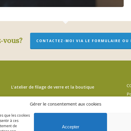
z-vous?
CONTACTEZ-MOI VIA LE FORMULAIRE OU P
C
L’atelier de filage de verre et la boutique
Po
Visite de l’atelier et boutique ouverte sur rendez-vous
M
Gérer le consentement aux cookies
Pl
3bis Rue de Lorraine – 53200 Fromentières
les que les cookies
Po
sentir à ces
06 33 09 01 21
rtement de
Accepter