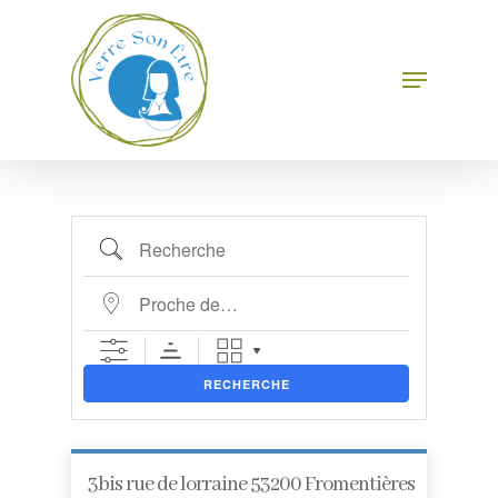
Skip
État/Département
to
main
Menu
Close
content
Menu
Recherche
Proche de…
RECHERCHE
3bis rue de lorraine 53200 Fromentières