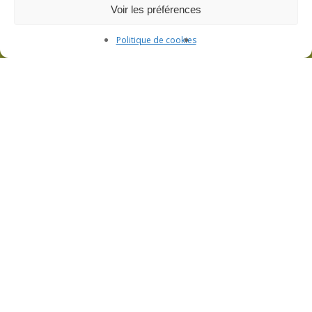
Voir les préférences
Politique de cookies
L’atelier de filage de verre et la boutique
Visite de l’atelier et boutique ouverte sur
rendez-vous
3bis Rue de Lorraine – 53200 Fromentières
06 33 09 01 21
CGV
Politique de confidentialité
Mentions légales
Plan du site
Politique de cookies (UE)