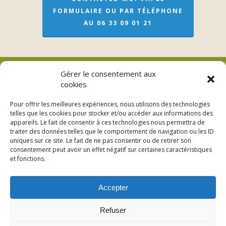
FORMULAIRE OU PAR TÉLÉPHONE
AU 06 33 09 01 21
Gérer le consentement aux
cookies
Véronique Meslay (EI)
Pour offrir les meilleures expériences, nous utilisons des technologies
telles que les cookies pour stocker et/ou accéder aux informations des
L’adresse pour les soins sur rendez-vous
appareils. Le fait de consentir à ces technologies nous permettra de
traiter des données telles que le comportement de navigation ou les ID
3bis Rue de Lorraine – 53200 Fromentières
uniques sur ce site. Le fait de ne pas consentir ou de retirer son
consentement peut avoir un effet négatif sur certaines caractéristiques
06 33 09 01 21
et fonctions.
Accepter
Refuser