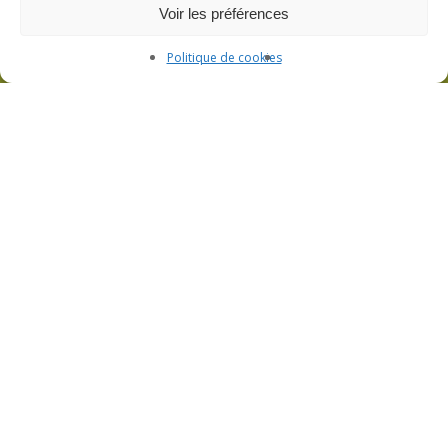
Voir les préférences
Politique de cookies
L’atelier de filage de verre et la boutique
Visite de l’atelier et boutique ouverte sur
rendez-vous
3bis Rue de Lorraine – 53200 Fromentières
06 33 09 01 21
CGV
Politique de confidentialité
Mentions légales
Plan du site
Politique de cookies (UE)