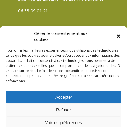
06 33 09 01 21
Gérer le consentement aux
CGV
cookies
Politique de confidentialité
Pour offrir les meilleures expériences, nous utilisons des technologies
Mentions légales
telles que les cookies pour stocker et/ou accéder aux informations des
appareils. Le fait de consentir à ces technologies nous permettra de
Plan du site
traiter des données telles que le comportement de navigation ou les ID
Politique de cookies (UE)
uniques sur ce site. Le fait de ne pas consentir ou de retirer son
consentement peut avoir un effet négatif sur certaines caractéristiques
et fonctions.
Accepter
© 2026 Verre Son Être Véronique Meslay à
Refuser
Fromentières Mayenne 53. Création
Compouce.com
Voir les préférences