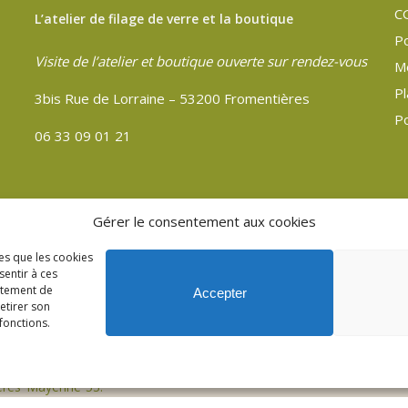
C
L’atelier de filage de verre et la boutique
Po
Visite de l’atelier et boutique ouverte sur rendez-vous
M
Pl
3bis Rue de Lorraine – 53200 Fromentières
Po
06 33 09 01 21
Gérer le consentement aux cookies
les que les cookies
sentir à ces
rtement de
Accepter
retirer son
fonctions.
ères Mayenne 53.