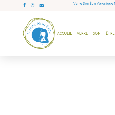
Skip
Verre Son Être Véronique M
facebook
instagram
email
to
main
content
ACCUEIL
VERRE
SON
ÊTRE