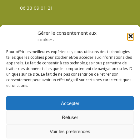
06 33 09 01 21
Gérer le consentement aux
CGV
cookies
Politique de confidentialité
Pour offrir les meilleures expériences, nous utilisons des technologies
Mentions légales
telles que les cookies pour stocker et/ou accéder aux informations des
appareils. Le fait de consentir à ces technologies nous permettra de
Plan du site
traiter des données telles que le comportement de navigation ou les ID
Politique de cookies (UE)
uniques sur ce site. Le fait de ne pas consentir ou de retirer son
consentement peut avoir un effet négatif sur certaines caractéristiques
et fonctions.
Accepter
© 2026 Verre Son Être Véronique Meslay à
Refuser
Fromentières Mayenne 53. Création
Compouce.com
Voir les préférences