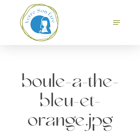
Skip
to
main
Menu
Close
content
Menu
boule-a-the-
bleu-et-
orange.jpg