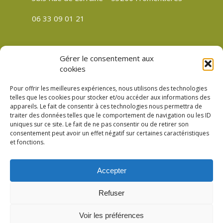
06 33 09 01 21
Gérer le consentement aux
CGV
cookies
Politique de confidentialité
Pour offrir les meilleures expériences, nous utilisons des technologies
Mentions légales
telles que les cookies pour stocker et/ou accéder aux informations des
appareils. Le fait de consentir à ces technologies nous permettra de
Plan du site
traiter des données telles que le comportement de navigation ou les ID
Politique de cookies (UE)
uniques sur ce site. Le fait de ne pas consentir ou de retirer son
consentement peut avoir un effet négatif sur certaines caractéristiques
et fonctions.
Accepter
© 2026 Verre Son Être Véronique Meslay à
Refuser
Fromentières Mayenne 53. Création
Compouce.com
Voir les préférences