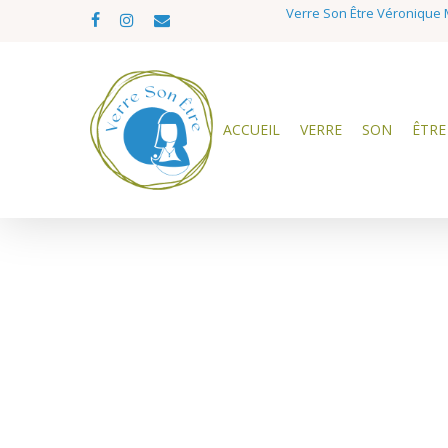
Skip
Verre Son Être Véronique M
facebook
instagram
email
to
main
content
ACCUEIL
VERRE
SON
ÊTRE