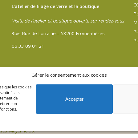
C
L’atelier de filage de verre et la boutique
Po
Visite de l’atelier et boutique ouverte sur rendez-vous
M
Pl
3bis Rue de Lorraine – 53200 Fromentières
Po
06 33 09 01 21
Gérer le consentement aux cookies
les que les cookies
sentir à ces
rtement de
Accepter
retirer son
fonctions.
ères Mayenne 53.