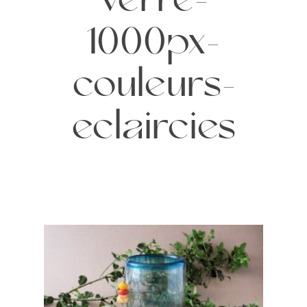
verre-
1000px-
couleurs-
eclaircies