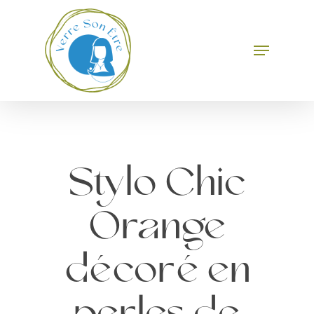
Skip
to
main
Menu
Close
content
Menu
Stylo Chic
Orange
décoré en