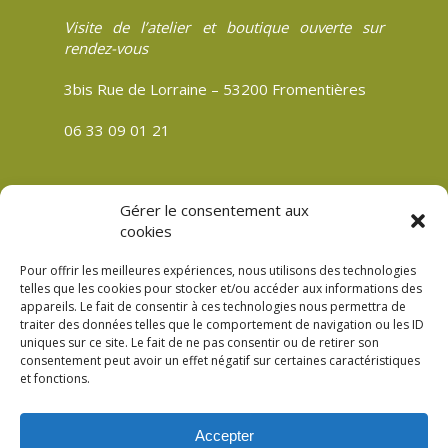
Visite de l’atelier et boutique ouverte sur
rendez-vous
3bis Rue de Lorraine – 53200 Fromentières
06 33 09 01 21
Gérer le consentement aux
CGV
cookies
Politique de confidentialité
Pour offrir les meilleures expériences, nous utilisons des technologies
Mentions légales
telles que les cookies pour stocker et/ou accéder aux informations des
appareils. Le fait de consentir à ces technologies nous permettra de
Plan du site
traiter des données telles que le comportement de navigation ou les ID
Politique de cookies (UE)
uniques sur ce site. Le fait de ne pas consentir ou de retirer son
consentement peut avoir un effet négatif sur certaines caractéristiques
et fonctions.
Accepter