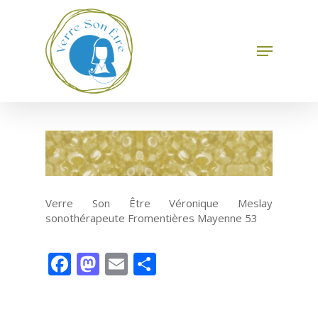
Skip
to
main
Menu
Close
content
Menu
Verre Son Être Véronique Meslay
sonothérapeute Fromentières Mayenne 53
Facebook
Mastodon
Email
Partager