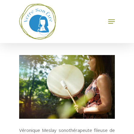
Skip
to
main
Menu
Close
content
Menu
Véronique Meslay sonothérapeute fileuse de