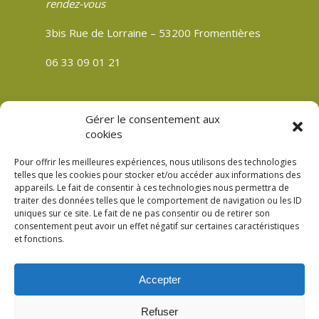
rendez-vous
3bis Rue de Lorraine – 53200 Fromentières
06 33 09 01 21
Gérer le consentement aux
CGV
cookies
Politique de confidentialité
Pour offrir les meilleures expériences, nous utilisons des technologies
Mentions légales
telles que les cookies pour stocker et/ou accéder aux informations des
appareils. Le fait de consentir à ces technologies nous permettra de
Plan du site
traiter des données telles que le comportement de navigation ou les ID
Politique de cookies (UE)
uniques sur ce site. Le fait de ne pas consentir ou de retirer son
consentement peut avoir un effet négatif sur certaines caractéristiques
et fonctions.
Accepter
© 2026 Verre Son Être Véronique Meslay à
Refuser