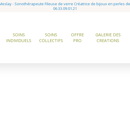
eslay - Sonothérapeute Fileuse de verre Créatrice de bijoux en perles d
06.33.09.01.21
SOINS
SOINS
OFFRE
GALERIE DES
INDIVIDUELS
COLLECTIFS
PRO
CREATIONS