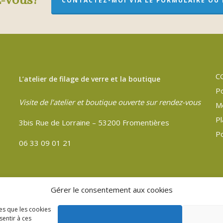
z-vous?
CONTACTEZ-MOI VIA LE FORMULAIRE OU P
C
L’atelier de filage de verre et la boutique
Po
Visite de l’atelier et boutique ouverte sur rendez-vous
M
Pl
3bis Rue de Lorraine – 53200 Fromentières
Po
06 33 09 01 21
Gérer le consentement aux cookies
les que les cookies
sentir à ces