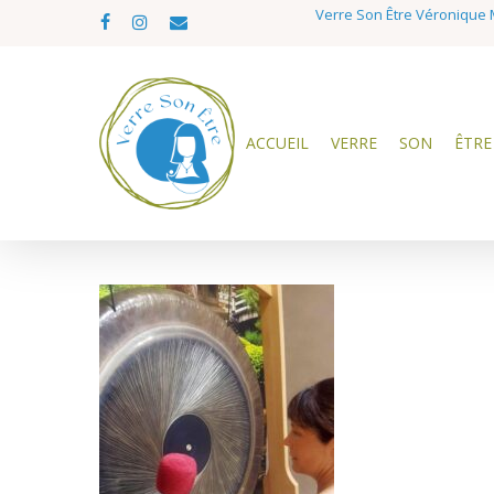
Skip
Verre Son Être Véronique M
facebook
instagram
email
to
main
content
ACCUEIL
VERRE
SON
ÊTRE