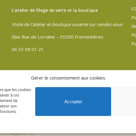
C
L’atelier de filage de verre et la boutique
Po
Visite de l’atelier et boutique ouverte sur rendez-vous
M
Pl
3bis Rue de Lorraine – 53200 Fromentières
Po
06 33 09 01 21
Gérer le consentement aux cookies
les que les cookies
sentir à ces
rtement de
Accepter
retirer son
fonctions.
ères Mayenne 53.