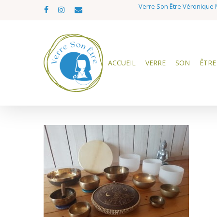
Skip
Verre Son Être Véronique M
facebook
instagram
email
to
main
content
ACCUEIL
VERRE
SON
ÊTRE