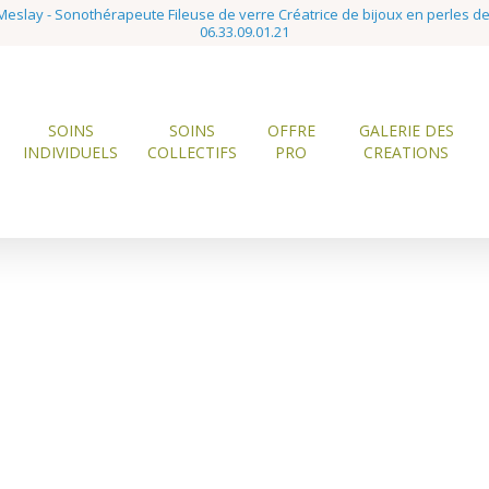
eslay - Sonothérapeute Fileuse de verre Créatrice de bijoux en perles d
06.33.09.01.21
SOINS
SOINS
OFFRE
GALERIE DES
INDIVIDUELS
COLLECTIFS
PRO
CREATIONS