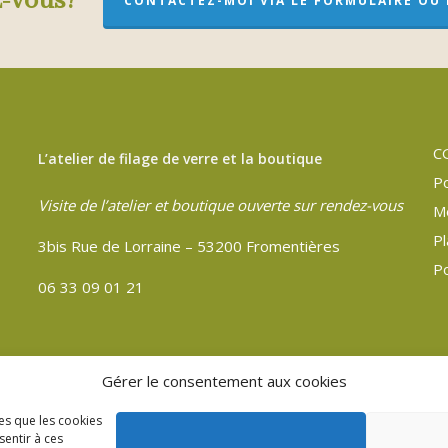
z-vous?
CONTACTEZ-MOI VIA LE FORMULAIRE OU P
C
L’atelier de filage de verre et la boutique
Po
Visite de l’atelier et boutique ouverte sur rendez-vous
M
Pl
3bis Rue de Lorraine – 53200 Fromentières
Po
06 33 09 01 21
Gérer le consentement aux cookies
les que les cookies
sentir à ces