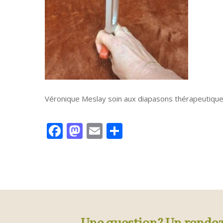
Véronique Meslay soin aux diapasons thérapeutiq
Facebook
Mastodon
Email
Partager