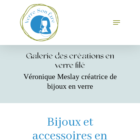
Skip
to
main
Menu
Close
content
Menu
Galerie des créations en
verre filé
Véronique Meslay créatrice de
bijoux en verre
Bijoux et
accessoires en