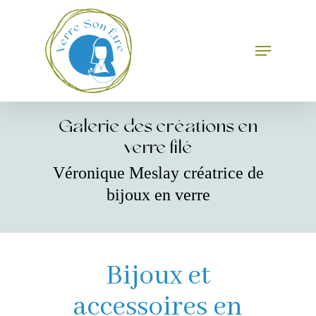
Skip
to
main
Menu
Close
content
Menu
Galerie des créations en
verre filé
Véronique Meslay créatrice de
bijoux en verre
Bijoux et
accessoires en