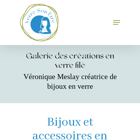
Skip
to
main
Menu
Close
content
Menu
Galerie des créations en
verre filé
Véronique Meslay créatrice de
bijoux en verre
Bijoux et
accessoires en