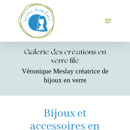
Skip
to
main
Menu
Close
content
Menu
Galerie des créations en
verre filé
Véronique Meslay créatrice de
bijoux en verre
Bijoux et
accessoires en