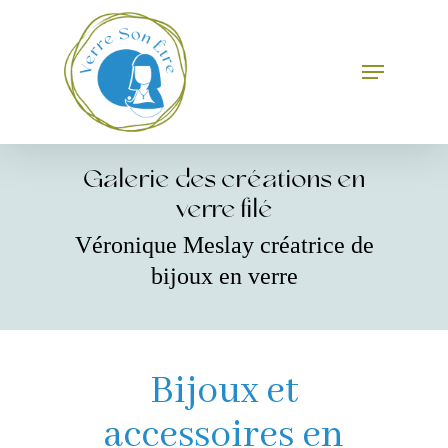
Skip
to
main
Menu
Close
content
Menu
Galerie des créations en
verre filé
Véronique Meslay créatrice de
bijoux en verre
Bijoux et
accessoires en