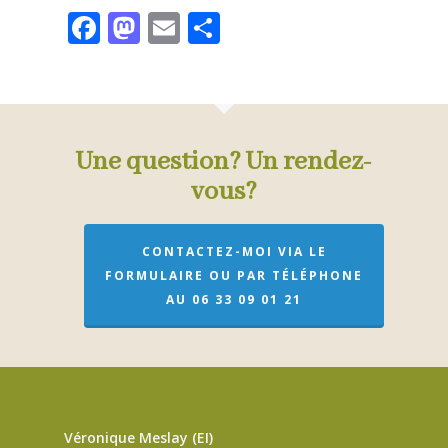
Facebook
Mastodon
Email
Partager
Une question? Un rendez-
vous?
CONTACTEZ-MOI VIA LE
FORMULAIRE OU PAR TÉLÉPHONE
AU 06 33 09 01 21
Véronique Meslay (EI)