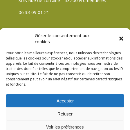
3bis Rue de Lorraine – 53200 Fromentières
06 33 09 01 21
Gérer le consentement aux
CGV
cookies
Politique de confidentialité
Pour offrir les meilleures expériences, nous utilisons des technologies
Mentions légales
telles que les cookies pour stocker et/ou accéder aux informations des
appareils. Le fait de consentir à ces technologies nous permettra de
Plan du site
traiter des données telles que le comportement de navigation ou les ID
Politique de cookies (UE)
uniques sur ce site. Le fait de ne pas consentir ou de retirer son
consentement peut avoir un effet négatif sur certaines caractéristiques
et fonctions.
Accepter
© 2026 Verre Son Être Véronique Meslay à
Refuser
Fromentières Mayenne 53. Création
Compouce.com
Voir les préférences