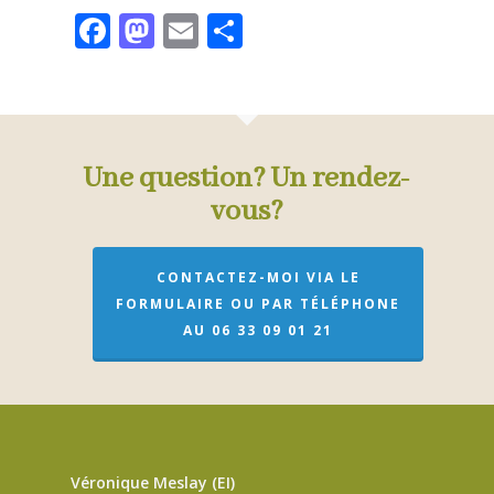
Facebook
Mastodon
Email
Partager
Une question? Un rendez-
vous?
CONTACTEZ-MOI VIA LE
FORMULAIRE OU PAR TÉLÉPHONE
AU 06 33 09 01 21
Véronique Meslay (EI)