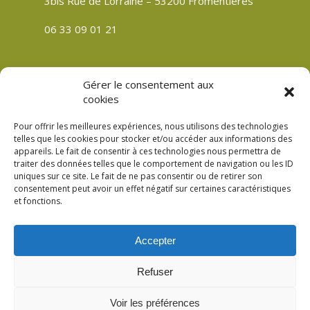
3bis Rue de Lorraine – 53200 Fromentières
06 33 09 01 21
Gérer le consentement aux
CGV
cookies
Politique de confidentialité
Pour offrir les meilleures expériences, nous utilisons des technologies
Mentions légales
telles que les cookies pour stocker et/ou accéder aux informations des
appareils. Le fait de consentir à ces technologies nous permettra de
Plan du site
traiter des données telles que le comportement de navigation ou les ID
Politique de cookies (UE)
uniques sur ce site. Le fait de ne pas consentir ou de retirer son
consentement peut avoir un effet négatif sur certaines caractéristiques
et fonctions.
Accepter
© 2026 Verre Son Être Véronique Meslay à
Refuser
Fromentières Mayenne 53. Création
Compouce.com
Voir les préférences