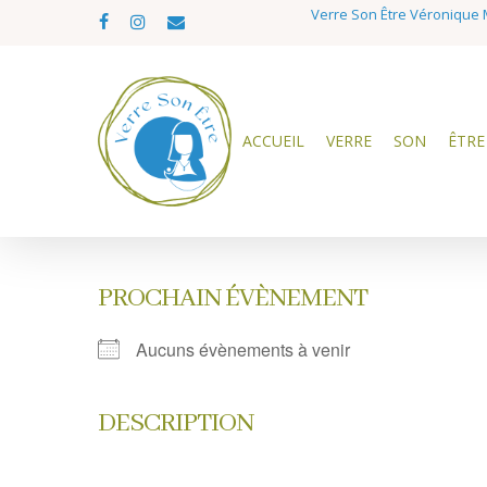
Skip
Verre Son Être Véronique M
facebook
instagram
email
to
main
content
ACCUEIL
VERRE
SON
ÊTRE
PROCHAIN ÉVÈNEMENT
Aucuns évènements à venir
DESCRIPTION