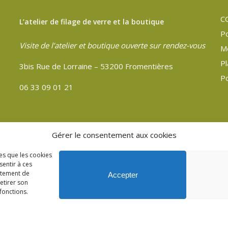
C
L’atelier de filage de verre et la boutique
Po
Visite de l’atelier et boutique ouverte sur rendez-vous
M
Pl
3bis Rue de Lorraine – 53200 Fromentières
Po
06 33 09 01 21
Gérer le consentement aux cookies
les que les cookies
sentir à ces
rtement de
Accepter
retirer son
fonctions.
ères Mayenne 53.