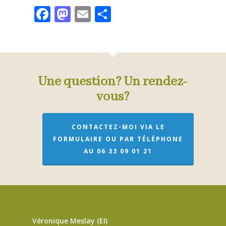
Facebook
Mastodon
Email
Partager
Une question? Un rendez-
vous?
CONTACTEZ-MOI VIA LE
FORMULAIRE OU PAR TÉLÉPHONE
AU 06 33 09 01 21
Véronique Meslay (EI)