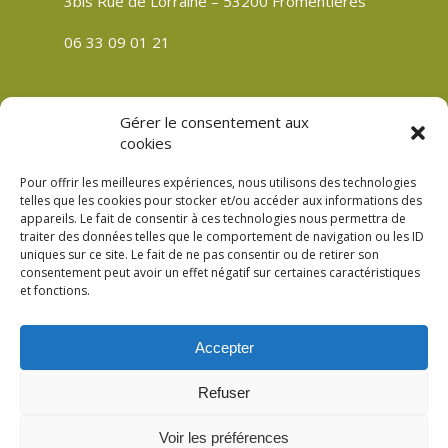
3bis Rue de Lorraine – 53200 Fromentières
06 33 09 01 21
Gérer le consentement aux
CGV
cookies
Politique de confidentialité
Pour offrir les meilleures expériences, nous utilisons des technologies
Mentions légales
telles que les cookies pour stocker et/ou accéder aux informations des
appareils. Le fait de consentir à ces technologies nous permettra de
Plan du site
traiter des données telles que le comportement de navigation ou les ID
Politique de cookies (UE)
uniques sur ce site. Le fait de ne pas consentir ou de retirer son
consentement peut avoir un effet négatif sur certaines caractéristiques
et fonctions.
Accepter
© 2026 Verre Son Être Véronique Meslay à
Refuser
Fromentières Mayenne 53. Création
Compouce.com
Voir les préférences