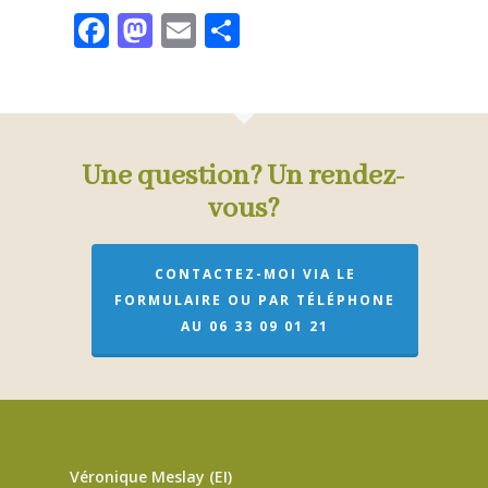
Facebook
Mastodon
Email
Partager
Une question? Un rendez-
vous?
CONTACTEZ-MOI VIA LE
FORMULAIRE OU PAR TÉLÉPHONE
AU 06 33 09 01 21
Véronique Meslay (EI)