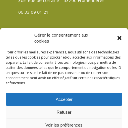
3bis Rue de Lorraine – 53200 Fromentières
06 33 09 01 21
Gérer le consentement aux
CGV
cookies
Politique de confidentialité
Pour offrir les meilleures expériences, nous utilisons des technologies
Mentions légales
telles que les cookies pour stocker et/ou accéder aux informations des
appareils. Le fait de consentir à ces technologies nous permettra de
Plan du site
traiter des données telles que le comportement de navigation ou les ID
Politique de cookies (UE)
uniques sur ce site. Le fait de ne pas consentir ou de retirer son
consentement peut avoir un effet négatif sur certaines caractéristiques
et fonctions.
Accepter
© 2026 Verre Son Être Véronique Meslay à
Refuser
Fromentières Mayenne 53. Création
Compouce.com
Voir les préférences