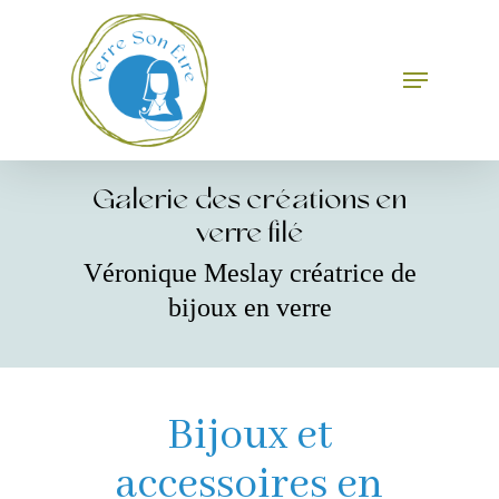
Skip
to
main
Menu
Close
content
Menu
Galerie des créations en
verre filé
Véronique Meslay créatrice de
bijoux en verre
Bijoux et
accessoires en