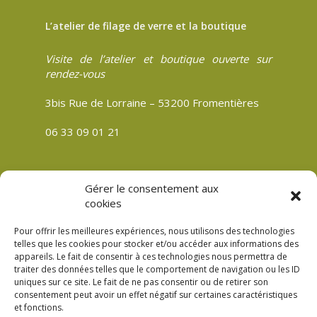
L’atelier de filage de verre et la boutique
Visite de l’atelier et boutique ouverte sur
rendez-vous
3bis Rue de Lorraine – 53200 Fromentières
06 33 09 01 21
Gérer le consentement aux
CGV
cookies
Politique de confidentialité
Pour offrir les meilleures expériences, nous utilisons des technologies
Mentions légales
telles que les cookies pour stocker et/ou accéder aux informations des
appareils. Le fait de consentir à ces technologies nous permettra de
Plan du site
traiter des données telles que le comportement de navigation ou les ID
Politique de cookies (UE)
uniques sur ce site. Le fait de ne pas consentir ou de retirer son
consentement peut avoir un effet négatif sur certaines caractéristiques
et fonctions.