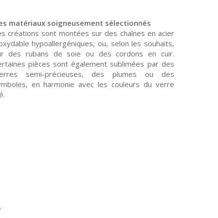
es matériaux soigneusement sélectionnés
es créations sont montées sur des chaînes en acier
oxydable hypoallergéniques, ou, selon les souhaits,
ur des rubans de soie ou des cordons en cuir.
ertaines pièces sont également sublimées par des
ierres semi-précieuses, des plumes ou des
ymboles, en harmonie avec les couleurs du verre
lé.
s