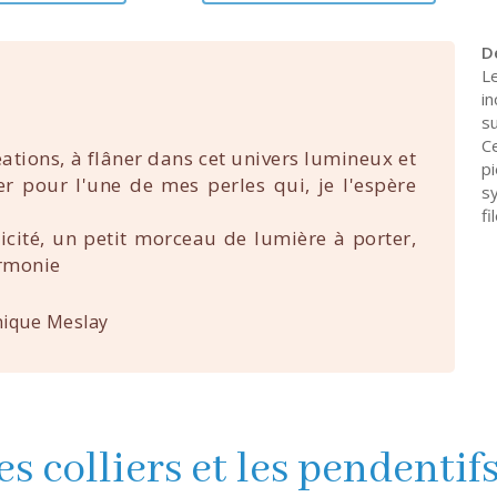
D
L
in
s
C
éations, à flâner dans cet univers lumineux et
p
uer pour l'une de mes perles qui, je l'espère
s
fi
nicité, un petit morceau de lumière à porter,
rmonie
ique Meslay
es colliers et les pendentif