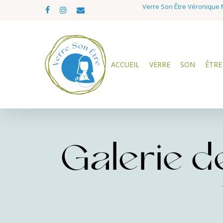
Skip
Verre Son Être Véronique M
facebook
instagram
email
to
main
content
ACCUEIL
VERRE
SON
ÊTRE
Galerie de