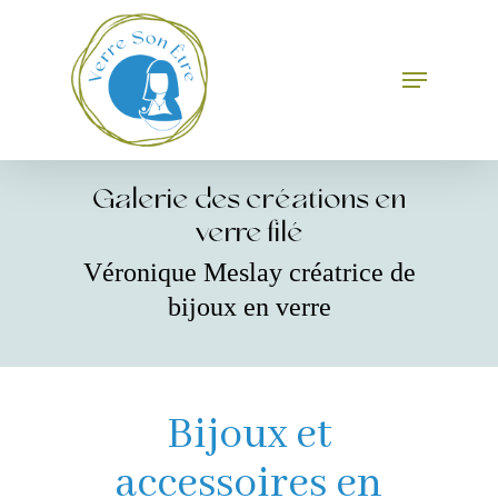
Skip
to
main
Menu
Close
content
Menu
Galerie des créations en
verre filé
Véronique Meslay créatrice de
bijoux en verre
Bijoux et
accessoires en