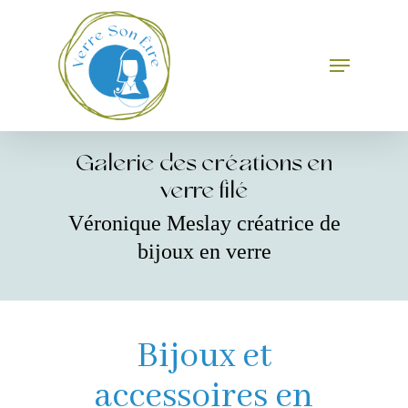
Skip
to
main
Menu
Close
content
Menu
Galerie des créations en
verre filé
Véronique Meslay créatrice de
bijoux en verre
Bijoux et
accessoires en