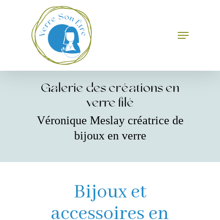
Skip
to
main
Menu
Close
content
Menu
Galerie des créations en
verre filé
Véronique Meslay créatrice de
bijoux en verre
Bijoux et
accessoires en