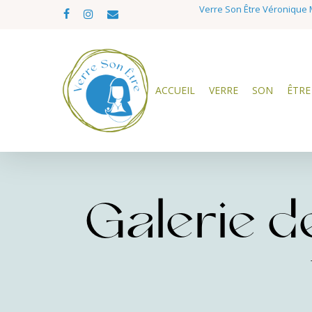
Skip
Verre Son Être Véronique M
facebook
instagram
email
to
main
content
ACCUEIL
VERRE
SON
ÊTRE
Galerie de