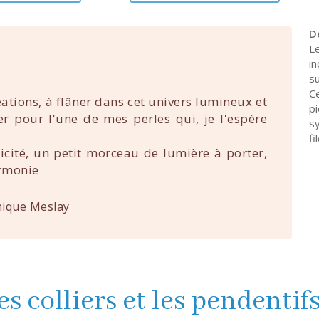
D
L
in
s
C
éations, à flâner dans cet univers lumineux et
p
uer pour l'une de mes perles qui, je l'espère
s
fi
nicité, un petit morceau de lumière à porter,
rmonie
ique Meslay
es colliers et les pendentif