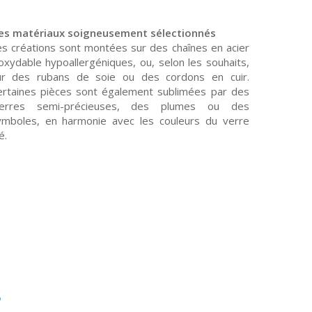
es matériaux soigneusement sélectionnés
es créations sont montées sur des chaînes en acier
oxydable hypoallergéniques, ou, selon les souhaits,
ur des rubans de soie ou des cordons en cuir.
ertaines pièces sont également sublimées par des
ierres semi-précieuses, des plumes ou des
ymboles, en harmonie avec les couleurs du verre
lé.
s